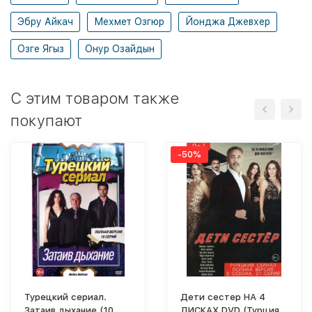
Эбру Айкач
Мехмет Озгюр
Йонджа Джевхер
Озге Ягыз
Онур Озайдын
C этим товаром также
покупают
-50%
Турецкий сериал.
Дети сестер НА 4
Затаив дыхание (10
ДИСКАХ DVD (Турция,