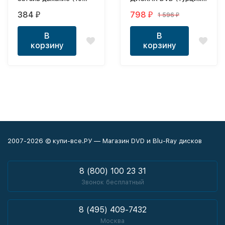
серий, полная версия)
2019, полная версия,
384
798
1 596
₽
₽
₽
21 серия)
В
В
корзину
корзину
2007-2026 © купи-все.РУ — Магазин DVD и Blu-Ray дисков
8 (800) 100 23 31
Звонок бесплатный
8 (495) 409-7432
Москва