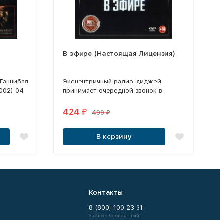
В эфире (Настоящая Лицензия)
 Ганнибал
Эксцентричный радио-диджей
002) 04
принимает очередной звонок в
6)
студию от слушателя, не подозревая,
что этот разговор затянется на всю
424
₽
499
₽
ночь.
В корзину
Контакты
8 (800) 100 23 31
Звонок бесплатный