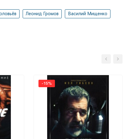
оловьёв
Леонид Громов
Василий Мищенко
-15%