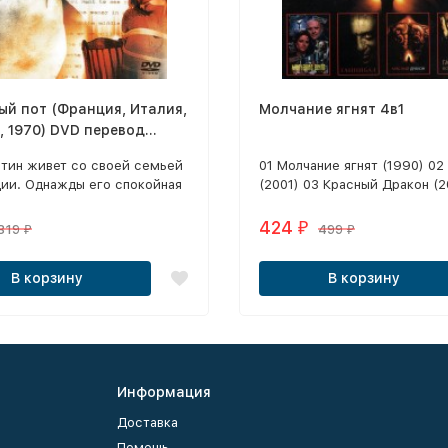
й пот (Франция, Италия,
Молчание ягнят 4в1
, 1970) DVD перевод
сиональный
тин живет со своей семьей
01 Молчание ягнят (1990) 02
голосый закадровый)
ции. Однажды его спокойная
(2001) 03 Красный Дракон (2
арушается звонками с
Ганнибал: Восхождение (200
и.
424
₽
319
499
₽
₽
В корзину
В корзину
Информация
Доставка
Помощь