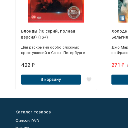
Блонды (16 серий, полная
Холодны
версия) (16+)
Бельгия
профес
Для раскрытия особо сложных
Джо Мар
(много
преступлений в Санкт-Петербурге
во Фран
формируется секретный спецотдел
жизнь н
— под видом брачного агентства
угрозам
422
271
₽
₽
«Блонды».
В корзину
Каталог товаров
Фильмы DVD
Музыка