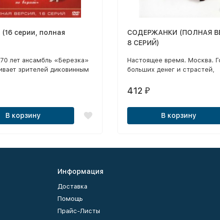
 (16 серии, полная
СОДЕРЖАНКИ (ПОЛНАЯ В
8 СЕРИЙ)
 70 лет ансамбль «Березка»
Настоящее время. Москва. Г
ивает зрителей диковинным
больших денег и страстей,
им» шагом, создающим
великолепных женщин и
ние, будто девушки стоят на
состоятельных мужчин, све
412
₽
 сцена под ними вращается.
раутов и опасных интриг.
В корзину
В корзину
Информация
Доставка
Помощь
Прайс-Листы