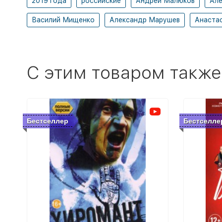
2019 года
российские
Андрей Малюков
Але
Василий Мищенко
Александр Марушев
Анастас
C этим товаром также
Бестселлер
Бестселле