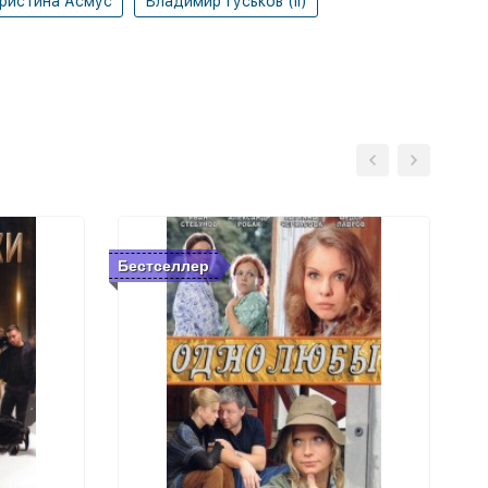
ристина Асмус
Владимир Гуськов (II)
Бестселлер