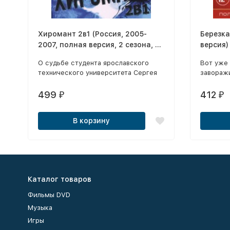
Хиромант 2в1 (Россия, 2005-
Березка
2007, полная версия, 2 сезона, 22
версия)
серии)
О судьбе студента ярославского
Вот уже
технического университета Сергея
завораж
Рябинина, решившего
«плывущ
систематизировать знания бродячих
впечатле
499
412
₽
₽
цыган и превратить хиромантию в
месте, а
самостоятельную науку.
В корзину
Каталог товаров
Фильмы DVD
Музыка
Игры