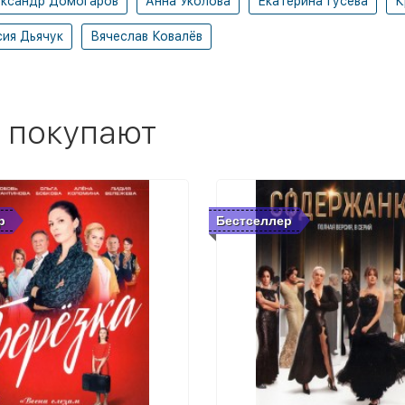
ксандр Домогаров
Анна Уколова
Екатерина Гусева
К
ия Дьячук
Вячеслав Ковалёв
 покупают
р
Бестселлер