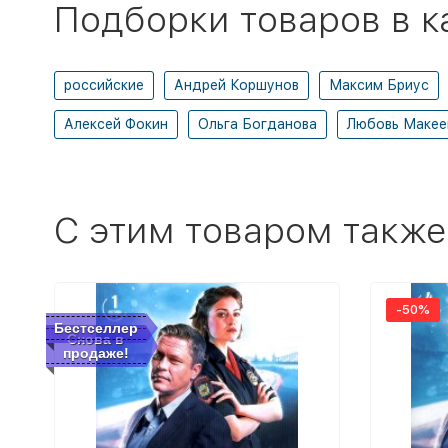
Подборки товаров в к
российские
Андрей Коршунов
Максим Бриус
Алексей Фокин
Ольга Богданова
Любовь Макее
C этим товаром также
-50%
Бестселлер
Снова в
продаже!