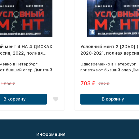
ый мент 4 НА 4 ДИСКАХ
Условный мент 2 [2DVD] (
ссия, 2022, полная
2020-2021, полная версия
 4 сезон, 50 серий)
сезон, 50 серий)
менно в Петербург
Одновременно в Петербург
ют бывший опер Дмитрий
приезжают бывший опер Дм
отсидевший в колонии за
Рыжов, отсидевший в колони
ние полномочий, и капитан
превышение полномочий, и 
703
₽
1 596
782
₽
₽
Арина Гордеева.
полиции Арина Гордеева.
В корзину
В корзину
Информация