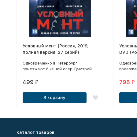
Условный мент (Россия, 2019,
Условн
полная версия, 27 серий)
DVD (Ро
версия,
Одновременно в Петербург
Одновре
приезжают бывший опер Дмитрий
приезжа
Рыжов, отсидевший в колонии за
Рыжов, 
превышение полномочий, и капитан
превыше
499
798
₽
₽
полиции Арина Гордеева.
полиции 
В корзину
Каталог товаров