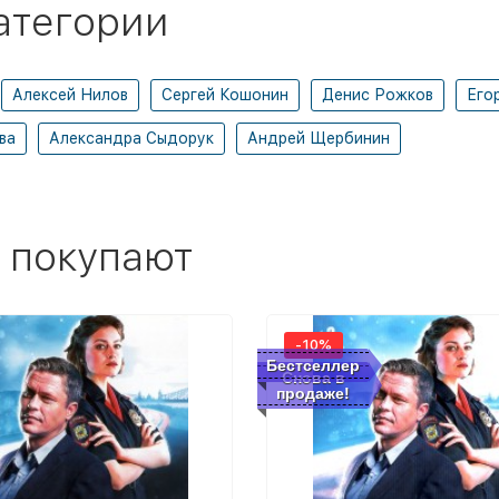
атегории
Алексей Нилов
Сергей Кошонин
Денис Рожков
Его
ва
Александра Сыдорук
Андрей Щербинин
 покупают
-10%
Бестселлер
Снова в
продаже!