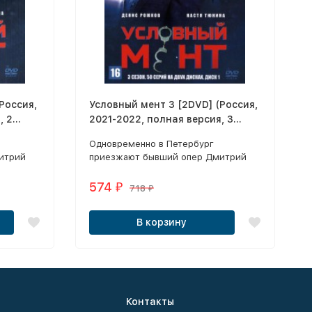
Россия,
Условный мент 3 [2DVD] (Россия,
, 2
2021-2022, полная версия, 3
сезон, 50 серий)
Одновременно в Петербург
итрий
приезжают бывший опер Дмитрий
и за
Рыжов, отсидевший в колонии за
капитан
превышение полномочий, и капитан
574
₽
718
₽
полиции Арина Гордеева.
В корзину
Контакты