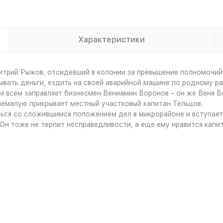
Характеристики
трий Рыжов, отсидевший в колонии за превышение полномочий,
вать деньги, ездить на своей аварийной машине по родному ра
ём всем заправляет бизнесмен Вениамин Воронов – он же Веня 
немалую прикрывает местный участковый капитан Тельцов.
ться со сложившимся положением дел в микрорайоне и вступае
н тоже не терпит несправедливости, а еще ему нравится капит