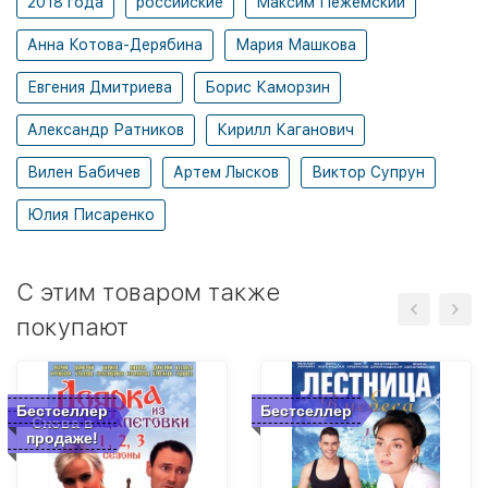
2018 года
российские
Максим Пежемский
Анна Котова-Дерябина
Мария Машкова
Евгения Дмитриева
Борис Каморзин
Александр Ратников
Кирилл Каганович
Вилен Бабичев
Артем Лысков
Виктор Супрун
Юлия Писаренко
C этим товаром также
покупают
Бестселлер
Бестселлер
Снова в
продаже!