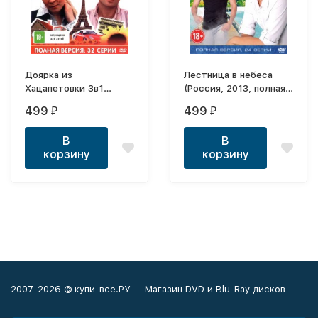
Доярка из
Лестница в небеса
Хацапетовки 3в1
(Россия, 2013, полная
(Россия, 2006-2011,
версия, 24 серии)
499
499
₽
₽
полная версия, 3
сезона, 32 серии)
В
В
корзину
корзину
2007-2026 © купи-все.РУ — Магазин DVD и Blu-Ray дисков