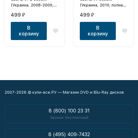
(Украина, 2008-2009,
(Украина, 2010, полная
полная версия, 1-2
версия, 4 сезон, 16
499
499
₽
₽
сезон, 4 серии)
серий)
В
В
корзину
корзину
2007-2026 © купи-все.РУ — Магазин DVD и Blu-Ray дисков
8 (800) 100 23 31
Звонок бесплатный
8 (495) 409-7432