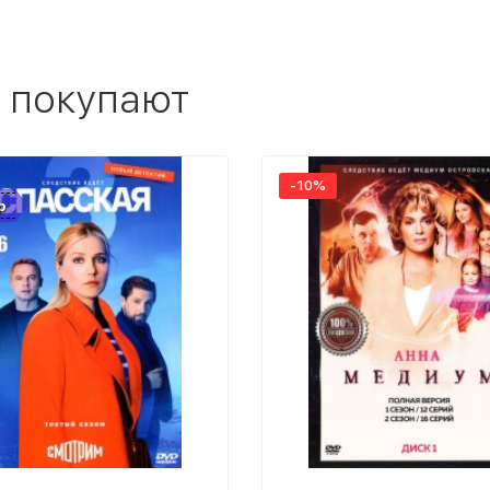
 покупают
-10%
р