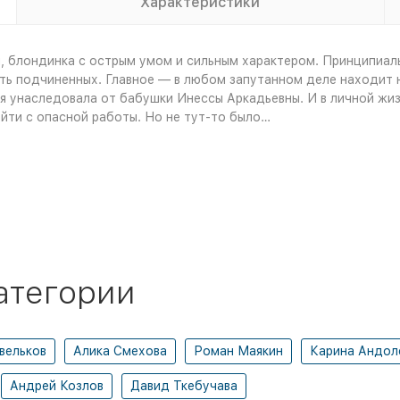
Характеристики
 блондинка с острым умом и сильным характером. Принципиальн
ить подчиненных. Главное — в любом запутанном деле находит 
 унаследовала от бабушки Инессы Аркадьевны. И в личной жизни
уйти с опасной работы. Но не тут-то было…
атегории
вельков
Алика Смехова
Роман Маякин
Карина Андол
Андрей Козлов
Давид Ткебучава