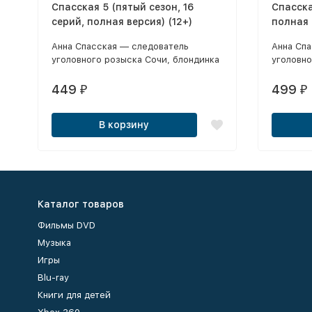
Спасская 5 (пятый сезон, 16
Спасска
серий, полная версия) (12+)
полная 
Анна Спасская — следователь
Анна Сп
уголовного розыска Сочи, блондинка
уголовно
с острым умом и сильным
с остры
характером.
характе
449
499
₽
₽
В корзину
Каталог товаров
Фильмы DVD
Музыка
Игры
Blu-ray
Книги для детей