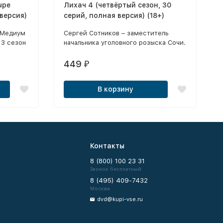
ыре
Лихач 4 (четвёртый сезон, 30
 версия)
серий, полная версия) (18+)
/ Медиум
Сергей Сотников – заместитель
 3 сезон
начальника уголовного розыска Сочи.
 (16
За любовь к быстрой и
экстремальной езде он получил
449
₽
прозвище Лихач.
В корзину
Контакты
8 (800) 100 23 31
Звонок бесплатный
8 (495) 409-7432
Москва
dvd@kupi-vse.ru