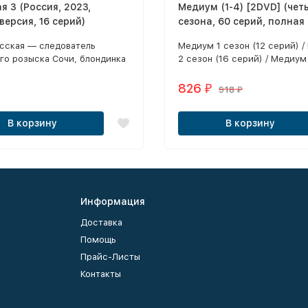
я 3 (Россия, 2023,
Медиум (1-4) [2DVD] (чет
версия, 16 серий)
сезона, 60 серий, полная
асская — следователь
Медиум 1 сезон (12 серий) 
го розыска Сочи, блондинка
2 сезон (16 серий) / Медиум
м умом и сильным
(16 серий) / Медиум 4 сезон
ром.
серий)
826
₽
918
₽
В корзину
В корзину
Информация
Доставка
Помощь
Прайс-Листы
Контакты