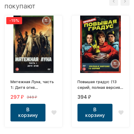
покупают
-15%
Мятежная Луна, часть
Повышая градус (13
1: Дитя огня
серий, полная версия)
(Настоящая Лицензия)
(16+)
297
394
349
₽
₽
₽
В
В
корзину
корзину