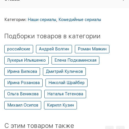
Категории:
Наши сериалы
,
Комедийные сериалы
Подборки товаров в категории
российские
Андрей Волгин
Роман Маякин
Лукерья Ильяшенко
Елена Подкаминская
Ирина Вилкова
Дмитрий Куличков
Ирина Розанова
Николай Шрайбер
Ольга Веникова
Наталья Тетенова
Михаил Осипов
Кирилл Кузин
C этим товаром также