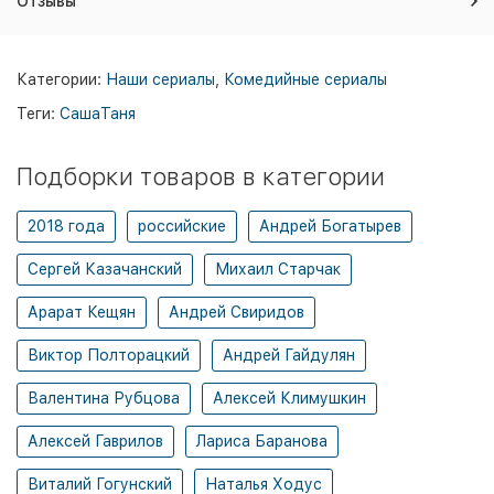
Отзывы
Категории:
Наши сериалы
,
Комедийные сериалы
Теги:
СашаТаня
Подборки товаров в категории
2018 года
российские
Андрей Богатырев
Сергей Казачанский
Михаил Старчак
Арарат Кещян
Андрей Свиридов
Виктор Полторацкий
Андрей Гайдулян
Валентина Рубцова
Алексей Климушкин
Алексей Гаврилов
Лариса Баранова
Виталий Гогунский
Наталья Ходус