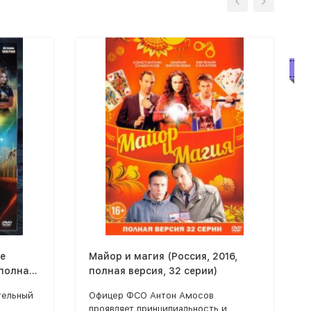
Бе
е
Майор и магия (Россия, 2016,
 полная
полная версия, 32 серии)
тельный
Офицер ФСО Антон Амосов
проявляет принципиальность и