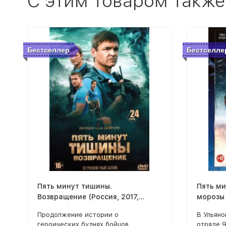
C этим товаром также
Бестселлер
Бестселле
Пять минут тишины.
Пять м
Возвращение (Россия, 2017,
морозы 
полная версия, 24 серии)
версия,
Продолжение истории о
В Ульяно
героических буднях бойцов
отряде 