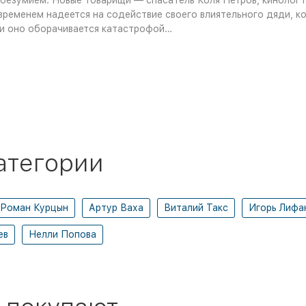
безумием. Новые товарищи — спасатель Коля Петров, кинолог п
еменем надеется на содействие своего влиятельного дяди, ко
, и оно оборачивается катастрофой…
атегории
Роман Курцын
Артур Ваха
Виталий Такс
Игорь Лифа
ев
Нелли Попова