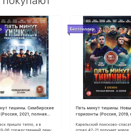
 покупают
р
Бестселлер
инут тишины. Симбирские
Пять минут тишины. Новы
(Россия, 2021, полная
горизонты (Россия, 2019,
 12 серий)
версия, 12 серий)
вск пришло тепло, а в
Карельский поисково-спаса
99-06 торжественный день:
отряд 42-21 получает новое