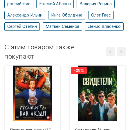
российские
Евгений Абызов
Валерия Репина
Александр Ильин
Инга Оболдина
Олег Гаас
Сергей Степин
Матвей Семёнов
Денис Власенко
C этим товаром также
покупают
-25%
Пожить как люди (17
Свидетели (Антон