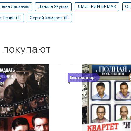
Елена Ласкавая
Данила Якушев
ДМИТРИЙ ЕРМАК
Ол
 Левин (II)
Сергей Комаров (II)
 покупают
р
Бестселлер