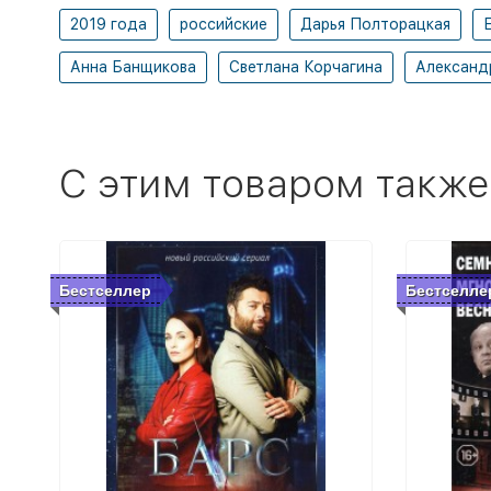
2019 года
российские
Дарья Полторацкая
Анна Банщикова
Светлана Корчагина
Александр
C этим товаром также
Бестселлер
Бестселле