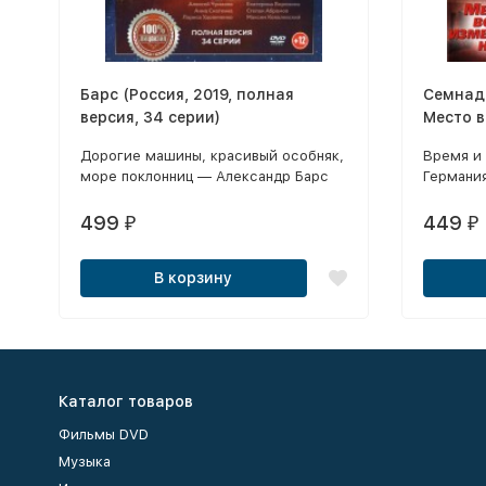
Барс (Россия, 2019, полная
Семнад
версия, 34 серии)
Место в
​Дорогие машины, красивый особняк,
Время и
море поклонниц — Александр Барс
Германия
отлично знаком со всеми
Отечест
атрибутами роскошной жизни.
499
449
₽
₽
В корзину
Каталог товаров
Фильмы DVD
Музыка