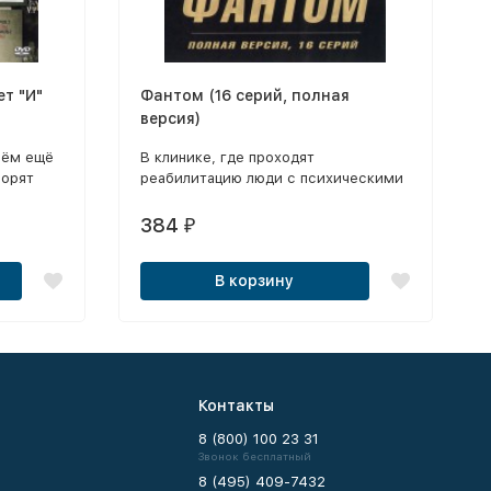
т "И"
Фантом (16 серий, полная
версия)
чём ещё
В клинике, где проходят
ворят
реабилитацию люди с психическими
н!) /
расстройствами, приходит в чувства
 2 /
утративший память мужчина.
384
₽
День
ектакль)
В корзину
ем
лики
 Амстелу
мпы
ли мы
Контакты
и
или
8 (800) 100 23 31
Звонок бесплатный
ств
8 (495) 409-7432