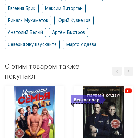
Евгения Брик
Максим Виторган
Риналь Мухаметов
Юрий Кузнецов
Анатолий Белый
Артём Быстров
Северия Янушаускайте
Марго Адаева
C этим товаром также
покупают
Бестселлер