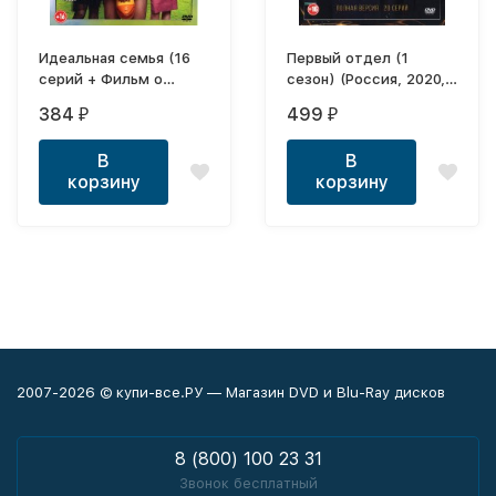
Идеальная семья (16
Первый отдел (1
серий + Фильм о
сезон) (Россия, 2020,
фильме, полная
полная версия, 20
384
499
₽
₽
версия)
серий)
В
В
корзину
корзину
2007-2026 © купи-все.РУ — Магазин DVD и Blu-Ray дисков
8 (800) 100 23 31
Звонок бесплатный