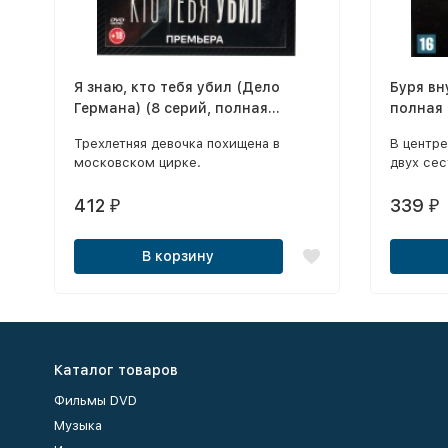
Я знаю, кто тебя убил (Дело
Буря вн
Германа) (8 серий, полная
полная 
версия) (18+)
Трехлетняя девочка похищена в
В центр
московском цирке.
двух сес
412
339
₽
₽
В корзину
Каталог товаров
Фильмы DVD
Музыка