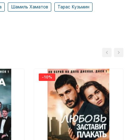
а
Шамиль Хаматов
Тарас Кузьмин
-10%