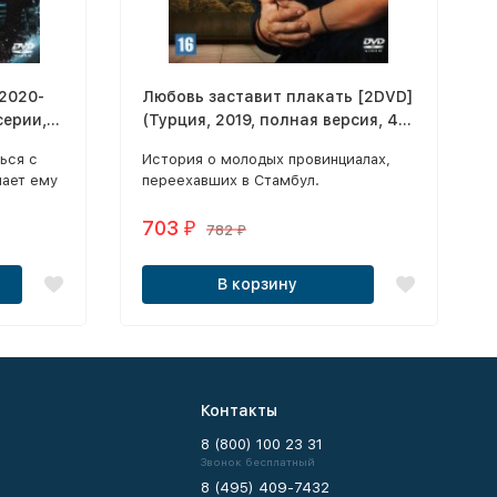
 2020-
Любовь заставит плакать [2DVD]
серии,
(Турция, 2019, полная версия, 48
ный
серий, перевод
ься с
История о молодых провинциалах,
профессиональный
лает ему
переехавших в Стамбул.
(дублированный))
 Тарика.
703
₽
782
₽
В корзину
Контакты
8 (800) 100 23 31
Звонок бесплатный
8 (495) 409-7432