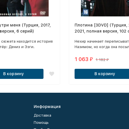
утри меня (Турция, 2017,
Плотина [3DVD] (Турция,
версия, 6 серий)
2021, полная версия, 102 
перевод профессиональ
е сюжета находится история
Нехир начинает переписыват
(дублированный)
тёр: Дениз и Эзги.
Назимом, но когда она посы
свое фото, он посылает фото
1 063
₽
1 182
₽
В корзину
В корзину
Информация
Доставка
Помощь