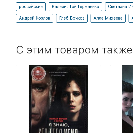
российские
Валерия Гай Германика
Светлана И
Андрей Козлов
Глеб Бочков
Алла Михеева
C этим товаром также