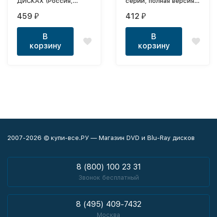
ДИСКАХ (Россия,
серий, полная версия)
2022, полная версия,
(18+)
459
412
₽
₽
16 серий)
В
В
корзину
корзину
2007-2026 © купи-все.РУ — Магазин DVD и Blu-Ray дисков
8 (800) 100 23 31
Звонок бесплатный
8 (495) 409-7432
Москва