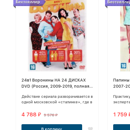
Бестселлер
Бестселле
24в1 Воронины НА 24 ДИСКАХ
Папины 
DVD (Россия, 2009-2019, полная
2007-20
версия, 24 сезона 552 серии)
сезонов
Действие сериала разворачивается в
Практик
одной московской «сталинке», где в
эксперт
трехкомнатной квартире живет
бросает
молодая семья.
4 788
1 759
₽
9 576
₽
В корзину