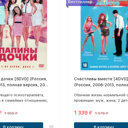
р
Бестселлер
дочки [5DVD] (Россия,
Счастливы вместе [4DVD]
13, полная версия, 20
(Россия, 2006-2013, полн
, 410 серий)
версия, 6 сезонов, 363 се
ующего психотерапевта,
Обычная жизнь нормальной 
а в семейных отношениях,
провинции: муж, жена, 2 дет
 жена.
собака и соседи.
1 339
₽
₽
1 955
1 576
₽
₽
В корзину
В корзину