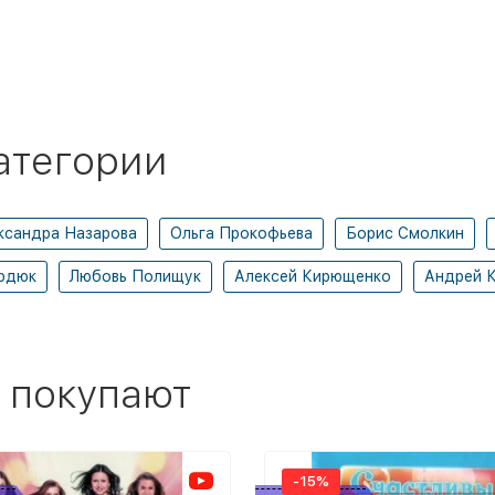
атегории
ксандра Назарова
Ольга Прокофьева
Борис Смолкин
рдюк
Любовь Полищук
Алексей Кирющенко
Андрей 
 покупают
-15%