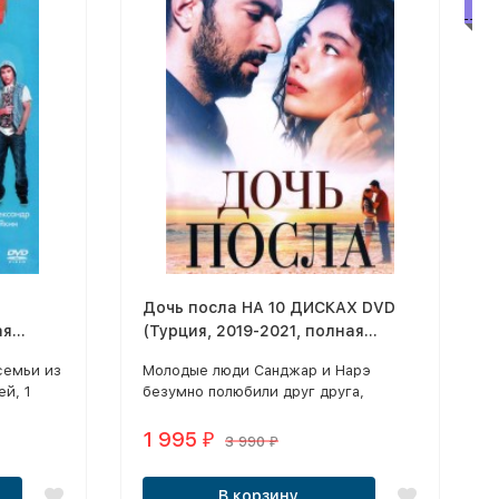
Бе
Дочь посла НА 10 ДИСКАХ DVD
ая
(Турция, 2019-2021, полная
рии)
версия, 180 серий)
семьи из
Молодые люди Санджар и Нарэ
ей, 1
безумно полюбили друг друга,
однако отец девушки был против их
отношений.
1 995
₽
3 990
₽
В корзину