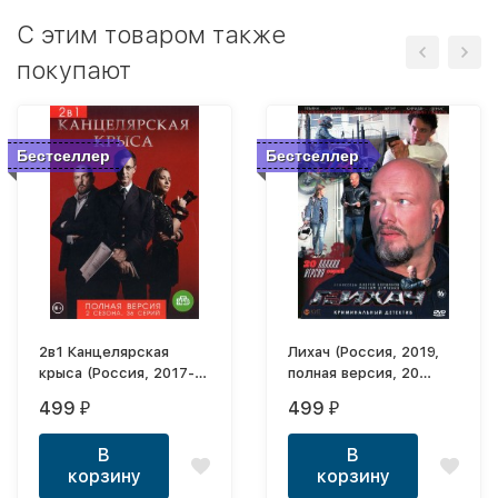
C этим товаром также
покупают
Бестселлер
Бестселлер
2в1 Канцелярская
Лихач (Россия, 2019,
крыса (Россия, 2017-
полная версия, 20
2019, полная версия, 2
серий)
499
499
₽
₽
сезона, 36 серий)
В
В
корзину
корзину