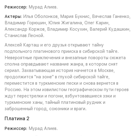
Режиссер:
Мурад Алиев.
Актеры:
Илья Оболонков, Мария Букнис, Вячеслав Ганенко,
Владимир Горюшин, Юлия Жигалина, Олег Карин,
Александр Коржов, Владимир Косухин, Валерий Кудашкин,
Станислав Лесной.
Алексей Карташ и его друзья открывают тайну
подпольного платинового прииска в сибирской тайге.
Невероятные приключения и внезапные повороты сюжета
сполна оправдывают название жанра, в котором снят
сериал. Захватывающая история начнется в Москве,
продолжится "на зоне" в глухой сибирской тайге,
переместится в туркменские пески и снова вернется в
Россию. На этом извилистом географическом пути героев
ждут перестрелки и погони, взбунтовавшиеся зэки и
туркменские ханы, тайный платиновый рудник и
заброшенный город, союзники и враги.
Платина 2
Режиссер:
Мурад Алиев.