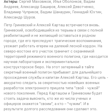
Актеры:
Сергей Маховиков, Илья Оболонков, Вадим
Андреев, Александр Баширов, Алексей Девотченко,
Владимир Чуприков, Вадим Шанаурин, Геннадий Юхтин,
Александр Шуров.
Петр Гриневский и Алексей Карташ встречаются вновь.
Гриневский, освободившийся из тюрьмы в связи с полной
реабилитацией и не желающий оставаться в родном
городе, где его преследуют трагические воспоминания,
уезжает работать егерем на далекий лесной кордон. На
северо-востоке его участок граничит с охраняемой
территорией режимного военного полигона, где находится
научная лаборатория и экспериментальное
конструкторское бюро. На этот затерянный в тайге
секретный военный полигон прибывает для дальнейшего
прохождения службы и капитан Алексей Карташ. Его цель -
аккуратно следить за секретностью новейших военных
разработок электронного прицела типа "свой - чужой"
нового поколения. Перед Карташом и Гриневским будет
стоять задача выяснить, кто же из числа ученых и
офицеров окажется "своим", а кто – "чужим". И в
результате долгого расследования они сделают это.