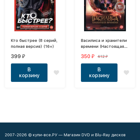
Кто быстрее (8 серий,
Василиса и хранители
полная версия) (16+)
времени (Настоящая
Лицензия)
399
350
412
₽
₽
₽
В
В
корзину
корзину
2007-2026 © купи-все.РУ — Магазин DVD и Blu-Ray дисков