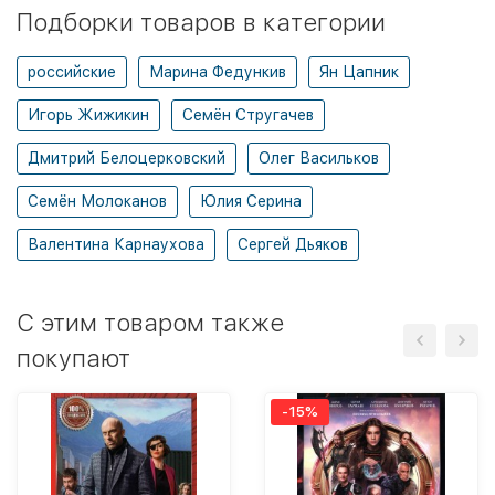
Подборки товаров в категории
российские
Марина Федункив
Ян Цапник
Игорь Жижикин
Семён Стругачев
Дмитрий Белоцерковский
Олег Васильков
Семён Молоканов
Юлия Серина
Валентина Карнаухова
Сергей Дьяков
C этим товаром также
покупают
-15%