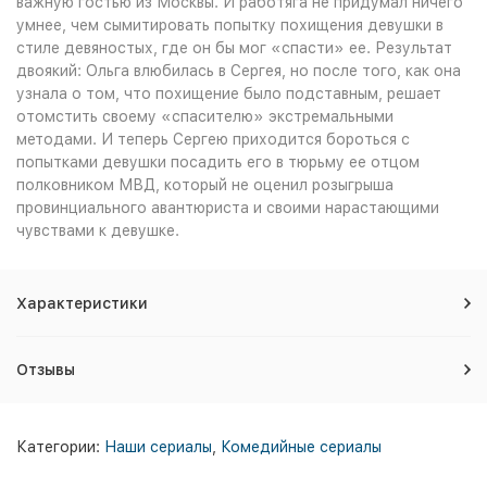
важную гостью из Москвы. И работяга не придумал ничего
умнее, чем сымитировать попытку похищения девушки в
стиле девяностых, где он бы мог «спасти» ее. Результат
двоякий: Ольга влюбилась в Сергея, но после того, как она
узнала о том, что похищение было подставным, решает
отомстить своему «спасителю» экстремальными
методами. И теперь Сергею приходится бороться с
попытками девушки посадить его в тюрьму ее отцом
полковником МВД, который не оценил розыгрыша
провинциального авантюриста и своими нарастающими
чувствами к девушке.
Характеристики
Отзывы
Категории:
Наши сериалы
,
Комедийные сериалы