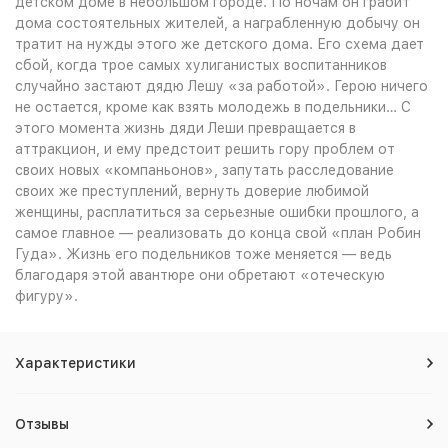
детском доме в небольшом городе. По ночам он грабит
дома состоятельных жителей, а награбленную добычу он
тратит на нужды этого же детского дома. Его схема дает
сбой, когда трое самых хулиганистых воспитанников
случайно застают дядю Лешу «за работой». Герою ничего
не остается, кроме как взять молодежь в подельники… С
этого момента жизнь дяди Леши превращается в
аттракцион, и ему предстоит решить гору проблем от
своих новых «компаньонов», запутать расследование
своих же преступлений, вернуть доверие любимой
женщины, расплатиться за серьезные ошибки прошлого, а
самое главное — реализовать до конца свой «план Робин
Гуда». Жизнь его подельников тоже меняется — ведь
благодаря этой авантюре они обретают «отеческую
фигуру».
Характеристики
Отзывы