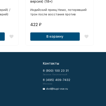
версия) (18+)
ерий) /
Индийский принц Немо, потерявший
серий)
трон после восстания против
Британии, становится капитаном
подводной лодки «Наутилус» и
422
₽
решает отомстить англичанам,
которые отняли у него все.
В корзину
Контакты
8 (800) 100 23 31
Звонок бесплатный
8 (495) 409-7432
Москва
dvd@kupi-vse.ru