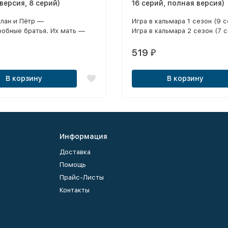
версия, 8 серий)
16 серий, полная версия)
лан и Пётр —
Игра в кальмара 1 сезон (9 с
робные братья. Их мать —
Игра в кальмара 2 сезон (7 
ь троллейбуса Флора —
ет непохожих друг на друга
519
₽
 в любящую семью, и
 что брат готов отдать
В корзину
В корзину
 брата.
Информация
Доставка
Помощь
Прайс-Листы
Контакты