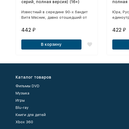
серий, полная версия) (16+)
полная 
Известный в середине 90-х бандит
Юра, Рус
Витя Мясник, давно отошедший от
единоут
дел и владеющий экофермой, по
водител
просьбе бывшего подельника
объединя
442
422
₽
₽
согласился передержать на своём
сыновей
офшорном банковском счёте
кажется,
В корзину
воровской общак.
жизнь за
Каталог товаров
Фильмы DVD
Музыка
Игры
Blu-ray
Книги для детей
Xbox 360