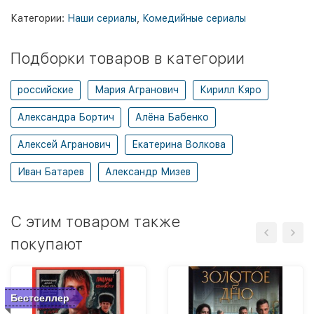
Категории:
Наши сериалы
,
Комедийные сериалы
Подборки товаров в категории
российские
Мария Агранович
Кирилл Кяро
Александра Бортич
Алёна Бабенко
Алексей Агранович
Екатерина Волкова
Иван Батарев
Александр Мизев
C этим товаром также
покупают
Бестселлер