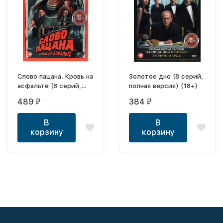
Слово пацана. Кровь на
Золотое дно (8 серий,
асфальте (8 серий,
полная версия) (18+)
полная версия) (18+)
489
384
₽
₽
В
В
корзину
корзину