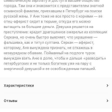
символическую зарплату и доступ в высшее общество
города. Там она и знакомится с представителем знатной
османской фамилии, приехавшим в Петербург на поиски
русской жены. У Ани тоже не все просто с корнями — ее
отец-аферист сидит в тюрьме, откуда его можно
вытащить за большие деньги. Девушка решается на
преступление: крадет драгоценное ожерелье из коллекции
Серкана, но очень быстро выясняет, что украшение —
фальшивка, как и титул султана. Серкан — аферист,
которому, Аня вынуждена признать, не откажешь в
незаурядном обаянии. Пойманный на подлоге турок
вынужден взять Аню в долю, чтобы и дальше «разводить»
петербургских и не только богатеев уже на пару с
энергичной девушкой и ее освобожденным папашей.
Характеристики
Отзывы