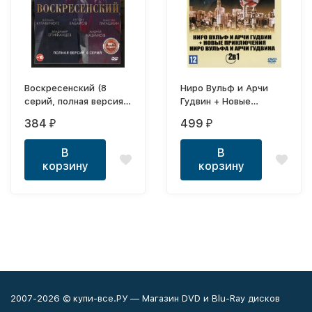
Воскресенский (8
Ниро Вульф и Арчи
серий, полная версия)
Гудвин + Новые
(16+)
приключения Ниро
384
499
₽
₽
Вульфа и Арчи Гудвина
2в1 (Росси, 2001-2004,
В
В
полная версия, 2
корзину
корзину
сезона, 9 серий)
2007-2026 © купи-все.РУ — Магазин DVD и Blu-Ray дисков