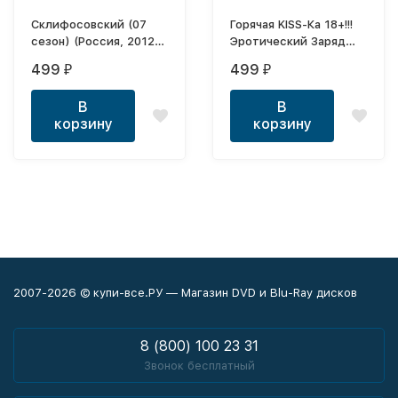
Склифосовский (07
Горячая KISS-Ка 18+!!!
сезон) (Россия, 2012-
Эротический Заряд
2021, полная версия,
Хитов (184 Erotic clips)
499
499
₽
₽
16 серий)
В
В
корзину
корзину
2007-2026 © купи-все.РУ — Магазин DVD и Blu-Ray дисков
8 (800) 100 23 31
Звонок бесплатный