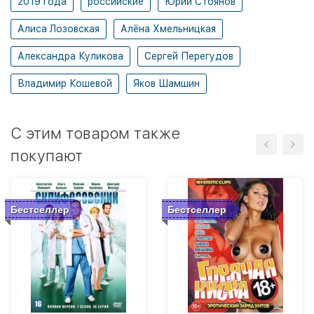
2019 года
российские
Юрий Стоянов
Алиса Лозовская
Алёна Хмельницкая
Александра Куликова
Сергей Перегудов
Владимир Кошевой
Яков Шамшин
C этим товаром также
покупают
Бестселлер
Бестселлер