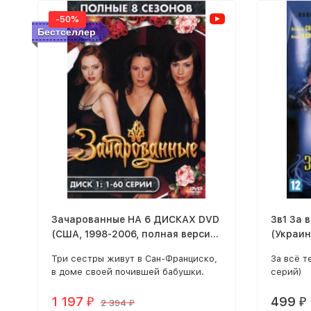
-50%
Бестселлер
Зачарованные НА 6 ДИСКАХ DVD
3в1 За 
(США, 1998-2006, полная версия,
(Украин
8 сезонов, 178 серий)
версия,
Три сестры живут в Сан-Франциско,
За всё т
в доме своей почившей бабушки.
серий)
Они - прирожденные ведьмы. Все
предки сестер Холливелл по
1 197
499
₽
₽
2 394
₽