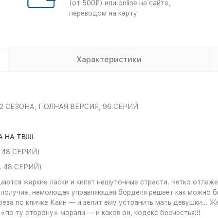
(от 500₽) или online на сайте,
переводом на карту
Характеристики
2 СЕЗОНА, ПОЛНАЯ ВЕРСИЯ, 96 СЕРИЙ
А ТВ!!!!
 48 СЕРИЙ)
 48 СЕРИЙ)
аются жаркие ласки и кипят нешуточные страсти. Четко отлаже
ополучие, немолодая управляющая борделя решает как можно бы
еза по кличке Каин — и велит ему устранить мать девушки… Ж
«по ту сторону» морали — и каков он, кодекс бесчестья!!!