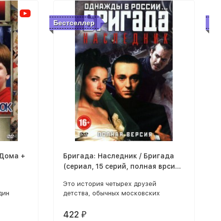
Бестселлер
Бе
 Дома +
Бригада: Наследник / Бригада
(сериал, 15 серий, полная врсия)
(dvd-лицензия)
Это история четырех друзей
дин
детства, обычных московских
 дома 5:
парней, Саши Белого, Космоса,
рудный
Пчелы и Фила, выросших в одном
422
₽