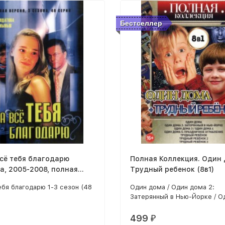
Бестселлер
всё тебя благодарю
Полная Коллекция. Один
а, 2005-2008, полная
Трудный ребенок (8в1)
 3 сезона, 48 серий)
ебя благодарю 1-3 сезон (48
Один дома / Один дома 2:
Затерянный в Нью-Йорке / О
Дома 3 / Один дома 4 / Один
Праздничное ограбление / Т
499
₽