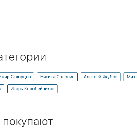
атегории
имир Скворцов
Никита Салопин
Алексей Якубов
Миха
а
Игорь Коробейников
 покупают