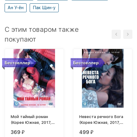
Ан У-ён
Пак Щин-у
C этим товаром также
покупают
Бестселлер
Бестселлер
Мой тайный роман
Невеста речного Бога
(Корея Южная, 2017,
(Корея Южная, 2017,
полная версия, 13
полная версия, 16
369
499
₽
₽
серий)
серий)