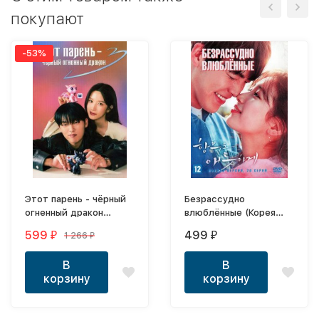
покупают
-53%
Этот парень - чёрный
Безрассудно
огненный дракон
влюблённые (Корея
(3DVD)
Южная, 2016, полная
599
499
1 266
₽
₽
₽
версия, 20 серий)
В
В
корзину
корзину