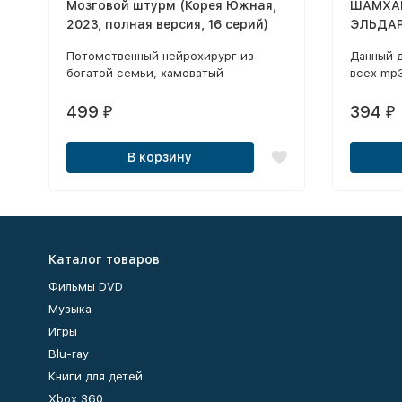
Мозговой штурм (Корея Южная,
ШАМХА
2023, полная версия, 16 серий)
ЭЛЬДАР
часть 
Потомственный нейрохирург из
Данный 
СИНГЛЫ 
богатой семьи, хамоватый
всех mp
СЧАСТЬЕ
полицейский и исследовательница
ЖЕНЮСЬ
гипноза объединяются, чтобы
499
394
₽
₽
(СБОРН
расследовать самые сложные дела.
В корзину
Каталог товаров
Фильмы DVD
Музыка
Игры
Blu-ray
Книги для детей
Xbox 360