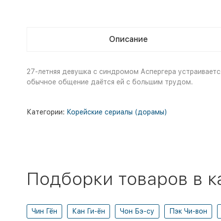
Описание
27-летняя девушка с синдромом Аспергера устраиваетс
обычное общение даётся ей с большим трудом.
Категории:
Корейские сериалы (дорамы)
Подборки товаров в к
Чин Гён
Кан Ги-ён
Чон Бэ-су
Пэк Чи-вон