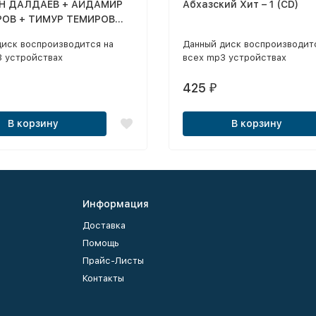
Н ДАЛДАЕВ + АЙДАМИР
Абхазский Хит – 1 (CD)
ОВ + ТИМУР ТЕМИРОВ
2 (ВКЛЮЧАЯ НОВЫЕ
диск воспроизводится на
Данный диск воспроизводит
2019 - "НАГРАДА", "МОЁ
3 устройствах
всех mp3 устройствах
", "БЕЗ ТЕБЯ", "НЕ
 Я, НЕ ЖЕНЮСЬ")
425
₽
ИК MP3)
В корзину
В корзину
Информация
Доставка
Помощь
Прайс-Листы
Контакты