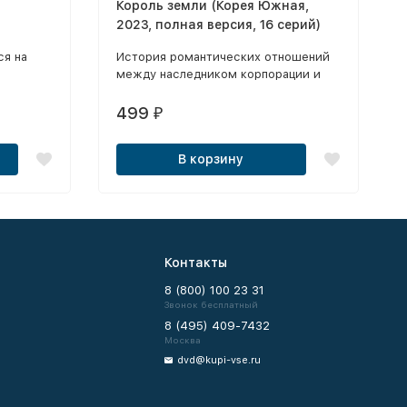
Король земли (Корея Южная,
2023, полная версия, 16 серий)
ся на
История романтических отношений
между наследником корпорации и
обычной сотрудницей отеля.
499
₽
В корзину
Контакты
8 (800) 100 23 31
Звонок бесплатный
8 (495) 409-7432
Москва
dvd@kupi-vse.ru