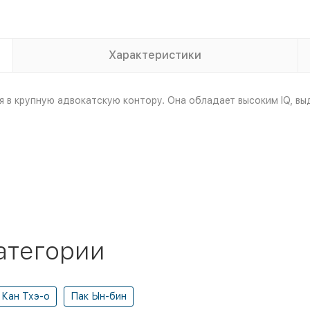
Характеристики
я в крупную адвокатскую контору. Она обладает высоким IQ, в
атегории
Кан Тхэ-о
Пак Ын-бин