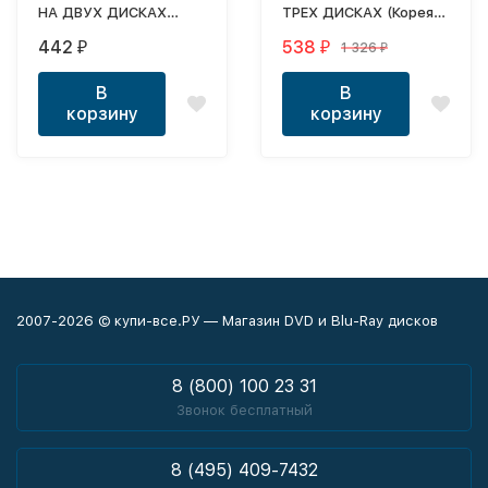
НА ДВУХ ДИСКАХ
ТРЕХ ДИСКАХ (Корея
(Корея Южная, 2024,
Южная, 2022, полная
442
538
1 326
₽
₽
₽
полная версия, 12
версия, 16 серий)
серий) перевод
перевод закадровый
В
В
закадровый
корзину
корзину
2007-2026 © купи-все.РУ — Магазин DVD и Blu-Ray дисков
8 (800) 100 23 31
Звонок бесплатный
8 (495) 409-7432