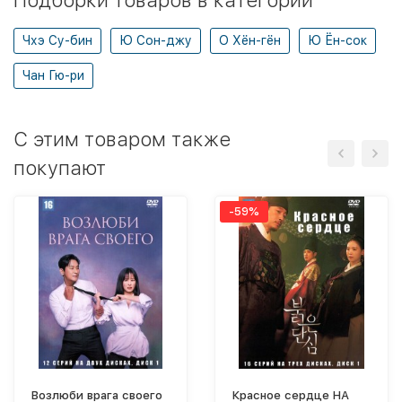
Подборки товаров в категории
Чхэ Су-бин
Ю Сон-джу
О Хён-гён
Ю Ён-сок
Чан Гю-ри
C этим товаром также
покупают
-59%
Возлюби врага своего
Красное сердце НА