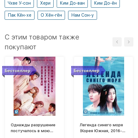
Чхве У-сон
Хери
Ким До-ван
Ким До-ён
Пак Кён-хе
О Хён-гён
Нам Сон-у
C этим товаром также
покупают
Бестселлер
Бестселлер
Однажды разрушение
Легенда синего моря
постучалось в мою
(Корея Южная, 2016-
дверь (Корея Южная,
2017, полная версия,