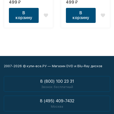
499
499
₽
₽
2021, полная версия,
20 серий)
16 серий)
В
В
корзину
корзину
2007-2026 © купи-все.РУ — Магазин DVD и Blu-Ray дисков
8 (800) 100 23 31
Звонок бесплатный
8 (495) 409-7432
Москва