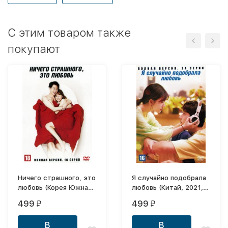
C этим товаром также
покупают
Ничего страшного, это
Я случайно подобрала
любовь (Корея Южная,
любовь (Китай, 2021,
2014, полная версия,
полная версия, 24
499
499
₽
₽
16 серий)
серии)
В
В