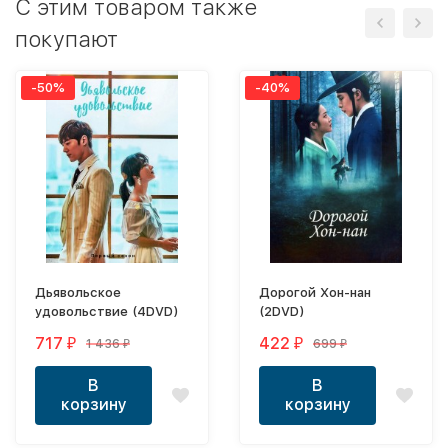
C этим товаром также
покупают
-50%
-40%
Дьявольское
Дорогой Хон-нан
удовольствие (4DVD)
(2DVD)
717
422
1 436
699
₽
₽
₽
₽
В
В
корзину
корзину