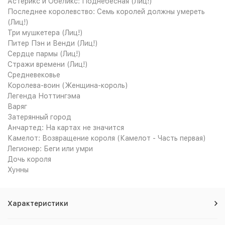
Астерикс и Обеликс: Поднебесная (Лиц!)
Последнее королевство: Семь королей должны умереть
(Лиц!)
Три мушкетера (Лиц!)
Питер Пэн и Венди (Лиц!)
Сердце пармы (Лиц!)
Стражи времени (Лиц!)
Средневековье
Королева-воин (Женщина-король)
Легенда Ноттингэма
Варяг
Затерянный город
Анчартед: На картах не значится
Камелот: Возвращение короля (Камелот - Часть первая)
Легионер: Беги или умри
Дочь короля
Хунны
Характеристики