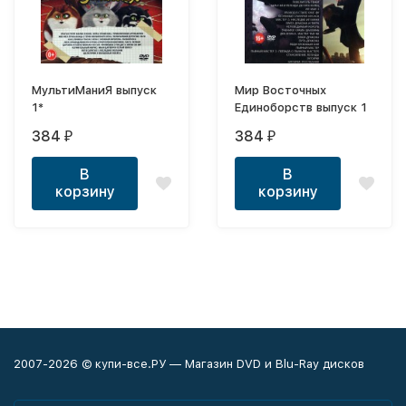
МультиМаниЯ выпуск
Мир Восточных
1*
Единоборств выпуск 1
384
384
₽
₽
В
В
корзину
корзину
2007-2026 © купи-все.РУ — Магазин DVD и Blu-Ray дисков