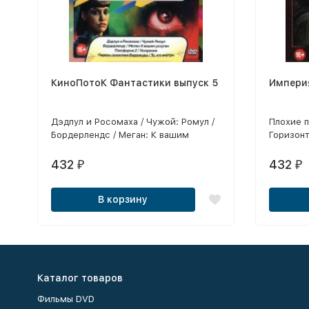
КиноПотоК Фантастики выпуск 5
Импери
Дэдпул и Росомаха / Чужой: Ромул /
Плохие п
Бордерлендс / Меган: К вашим
Горизонт
услугам / Платформа 2 / Ускорение /
обезьян:
Пираты галактики Барракуда / То, что
шпион: В
432
432
₽
₽
внутри Все позиции в лицензионном
Полицей
качестве!!!
Аксель Ф
В корзину
компания
Безумног
Конг: Но
слабонер
(Лиц!) /
/ Каскад
Каталог товаров
Фильмы DVD