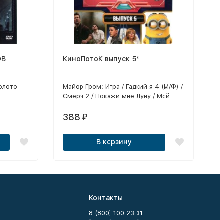
ОВ
КиноПотоК выпуск 5*
Золото
Майор Гром: Игра / Гадкий я 4 (М/Ф) /
Смерч 2 / Покажи мне Луну / Мой
ц
любимый чемпион / Пила. Джокер /
в Рио
Тур с Иванушками / Тихое место:
388
₽
чной луны
День первый Все позиции в
) /
лицензионном качестве!!!
В корзину
!) /
по
 (Лиц!) /
/
) /
Юный
Контакты
едняя
8 (800) 100 23 31