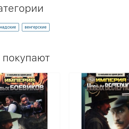
атегории
надские
венгерские
 покупают