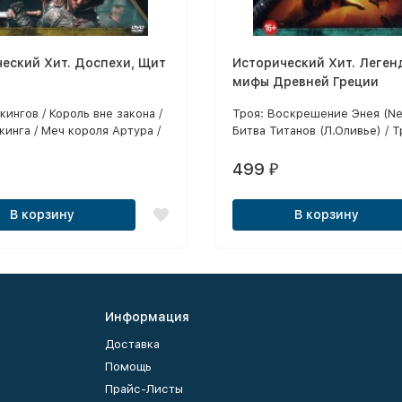
еский Хит. Доспехи, Щит
Исторический Хит. Леген
мифы Древней Греции
кингов / Король вне закона /
Троя: Воскрешение Энея (New
кинга / Меч короля Артура /
Битва Титанов (Л.Оливье) / Т
амея / Король Артур:
Одиссей (New!) / Ясон и Арг
ение Экскалибура / Великая
серии) / Геракл / Юность Гер
499
₽
репость Анси / Центурион /
Война Богов: Бессмертные / 
о Коловрате / Последние
Геракл: Начало легенды / Ал
В корзину
В корзину
 Гэльский король /
Великий / 300 спартанцев / 
сцы (мини-сериал) / Рыцари
спартанцев: Расцвет империи
я / Железный рыцарь /
Троянская война / Битва Тита
 рыцарь 2 / Робин Гуд:
Гнев Титанов / Елена Троянск
ие
и аргонавты
Информация
Доставка
Помощь
Прайс-Листы