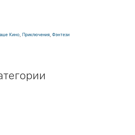
аше Кино
,
Приключения
,
Фэнтези
атегории