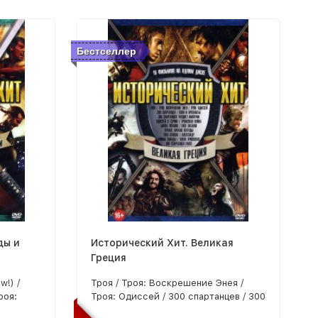
Бестселлер
ды и
Исторический Хит. Великая
Греция
!) /
Троя / Троя: Воскрешение Энея /
роя:
Троя: Одиссей / 300 спартанцев / 300
онавты (2
спартанцев: Расцвет империи / Ясон