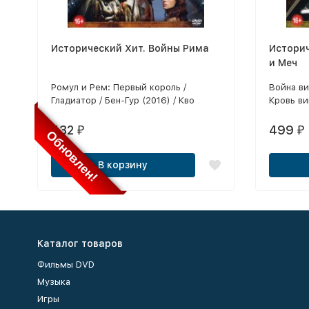
Исторический Хит. Войны Рима
Историч
и Меч
Ромул и Рем: Первый король /
Война ви
Гладиатор / Бен-Гур (2016) / Кво
Кровь ви
Вадис / Орёл девятого легиона /
Кольцо Н
Аттила-завоеватель / Центурион /
Возвращ
432
499
₽
₽
Обновлен!
Спартак / Последний легион / Друиды
битва: К
/ Битва за Рим / Битва за Рим 2:
Легенда 
В корзину
Измена / Бен Гур (Мини-сериал) /
рыцари /
Последний гладиатор / Амазонки и
Крестоно
гладиаторы / Юлий Цезарь
проклять
Железный
Восстан
Каталог товаров
Фильмы DVD
Музыка
Игры