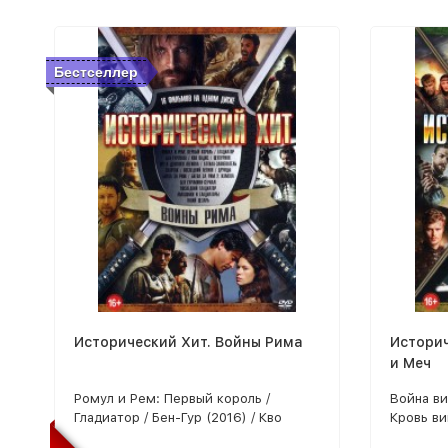
Бестселлер
Исторический Хит. Войны Рима
Историч
и Меч
Ромул и Рем: Первый король /
Война ви
Гладиатор / Бен-Гур (2016) / Кво
Кровь ви
Вадис / Орёл девятого легиона /
Кольцо Н