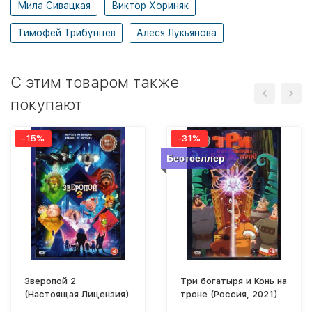
Мила Сивацкая
Виктор Хориняк
Тимофей Трибунцев
Алеся Лукьянова
C этим товаром также
покупают
-15%
-31%
Бестселлер
Зверопой 2
Три богатыря и Конь на
(Настоящая Лицензия)
троне (Россия, 2021)