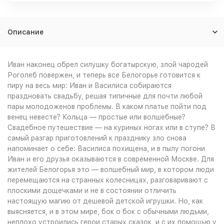
Описание
Иван наконец обрел силушку богатырскую, злой чародей
Роголеб повержен, и теперь все Белогорье готовится к
пиру на весь мир: Иван и Василиса собираются
праздновать свадьбу, решая типичные для почти любой
пары молодоженов проблемы. В каком платье пойти под
венец невесте? Кольца — простые или волшебные?
Свадебное путешествие — на куриных ногах или в ступе? В
самый разгар приготовлений к празднику зло снова
напоминает о себе: Василиса похищена, и в пылу погони
Иван и его друзья оказываются в современной Москве. Для
жителей Белогорья это — волшебный мир, в котором люди
перемещаются на странных колесницах, разговаривают с
плоскими дощечками и не в состоянии отличить
настоящую магию от дешевой детской игрушки. Но, как
выясняется, и в этом мире, бок о бок с обычными людьми,
неплохо устроились герои старых сказок, и с их помощью у