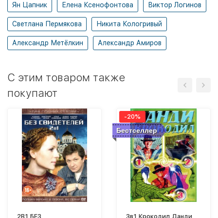
Ян Цапник
Елена Ксенофонтова
Виктор Логинов
Светлана Пермякова
Никита Кологривый
Александр Метёлкин
Александр Амиров
C этим товаром также
покупают
-20%
Бестселлер
2В1 БЕЗ
3в1 Крокодил Данди