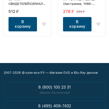
СВИДЕТЕЛЕЙ(СЕРИАЛ,
(Австралия, 1986-
2 СЕЗОНА, 90 СЕР,
2001)
512
278
349
₽
₽
₽
ПОЛНАЯ ВЕРСИЯ)
В
В
корзину
корзину
2007-2026 © купи-все.РУ — Магазин DVD и Blu-Ray дисков
8 (800) 100 23 31
Звонок бесплатный
8 (495) 409-7432