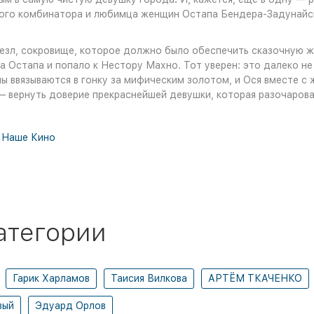
икого комбинатора и любимца женщин Остапа Бендера-Задунайс
езл, сокровище, которое должно было обеспечить сказочную ж
а Остапа и попало к Нестору Махно. Тот уверен: это далеко не
аны ввязываются в гонку за мифическим золотом, и Ося вместе
 — вернуть доверие прекраснейшей девушки, которая разочарова
,
Наше Кино
атегории
Гарик Харламов
Таисия Вилкова
АРТЁМ ТКАЧЕНКО
вый
Эдуард Орлов