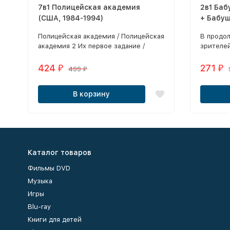
7в1 Полицейская академия
2в1 Баб
(США, 1984-1994)
+ Бабуш
(Россия
Полицейская академия / Полицейская
В продо
академия 2 Их первое задание /
зрителей
Полицейская академия 3
обаятел
Переподготовка / Полицейская
Рубеншт
424
271
₽
₽
499
₽
академия 4 Граждане в дозоре /
пенсион
Полицейская академия 5 Место
перебрал
В корзину
назначения - Майами Бич /
Полицейская академия 6 Город в
асаде / Полицейская академия 7
Миссия в Москве
Каталог товаров
Фильмы DVD
Музыка
Игры
Blu-ray
Книги для детей