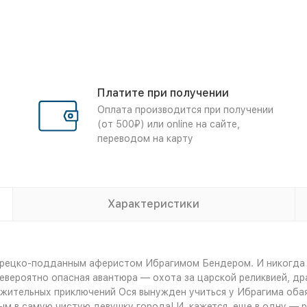
Платите при получении
Оплата производится при получении
(от 500₽) или online на сайте,
переводом на карту
Характеристики
урецко-подданным аферистом Ибрагимом Бендером. И никогда б
евероятно опасная авантюра — охота за царской реликвией, др
жительных приключений Ося вынужден учиться у Ибрагима оба
ым в самую чистую девушку города! И, кажется, еще в одну —