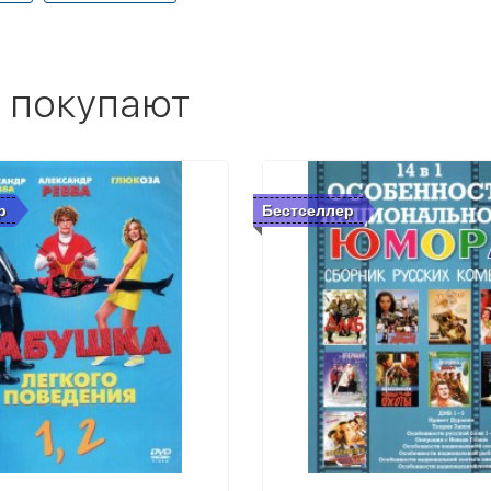
 покупают
р
Бестселлер