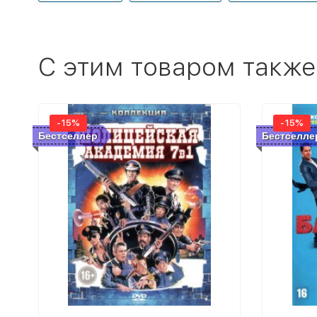
C этим товаром также
-15%
-15%
Бестселлер
Бестселле