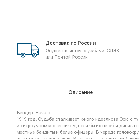
Доставка по России
Осуществляется службами: СДЭК
или Почтой России
Описание
Бендер: Начало
1919 год. Судьба сталкивает юного идеалиста Осю с т
и хитроумным мошенником, если бы их не объединила н
местные бандиты и белые офицеры. В череде головокру
шантажу и… грубой силе. И все это — будучи влюбленн