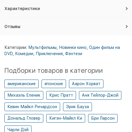
Характеристики
Отзывы
Категории:
Мультфильмы
,
Новинки кино
,
Один фильм на
DVD
,
Комедии
,
Приключения
,
Фэнтези
Подборки товаров в категории
американские
японские
Аарон Хорват
Михаэль Еленик
Крис Пратт
Аня Тейлор-Джой
Кевин Майкл Ричардсон
Эрик Бауза
Дональд Гловер
Кигэн-Майкл Ки
Бри Ларсон
Чарли Дэй