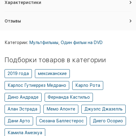
Характеристики
Отзывы
Категории:
Мультфильмы
,
Один фильм на DVD
Подборки товаров в категории
2019 года
мексиканские
Карлос Гутиеррез Медрано
Карло Рота
Дино Андраде
Фернанда Кастильо
Алан Эстрада
Мемо Апонте
Джуэлс Джазелль
Дани Арто
Сюзана Баллестерос
Диего Осорио
Камила Амезкуа