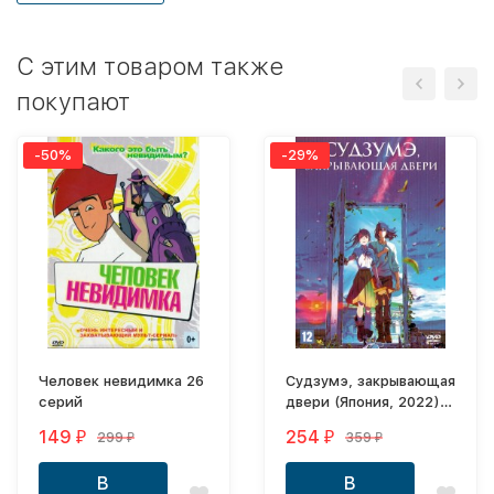
C этим товаром также
покупают
-50%
-29%
Человек невидимка 26
Судзумэ, закрывающая
серий
двери (Япония, 2022)
DVD перевод
149
254
299
359
₽
₽
₽
₽
профессиональный
(дублированный)
В
В