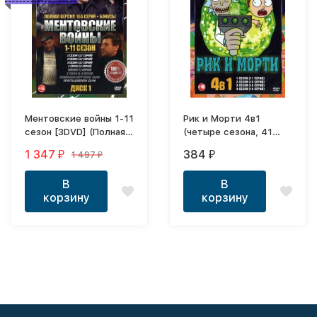
Ментовские войны 1-11
Рик и Морти 4в1
сезон [3DVD] (Полная
(четыре сезона, 41
версия, 166 серий +
серия, полная версия)
1 347
384
1 497
₽
₽
₽
бонусы)
В
В
корзину
корзину