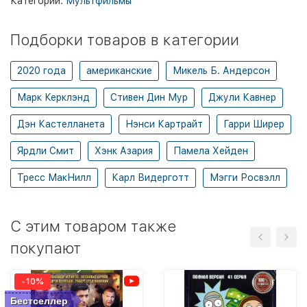
Категории:
Мультфильмы
Подборки товаров в категории
2020 года
американские
Микель Б. Андерсон
Марк Керклэнд
Стивен Дин Мур
Джули Кавнер
Дэн Кастелланета
Нэнси Картрайт
Гарри Ширер
Ярдли Смит
Хэнк Азария
Памела Хейден
Тресс МакНилл
Карл Видерготт
Мэгги Росвэлл
C этим товаром также
покупают
-10%
Бестселлер