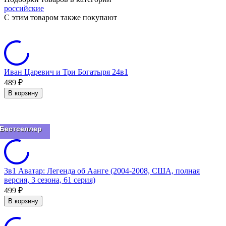
российские
C этим товаром также покупают
Иван Царевич и Три Богатыря 24в1
489
₽
В корзину
Бестселлер
3в1 Аватар: Легенда об Аанге (2004-2008, США, полная
версия, 3 сезона, 61 серия)
499
₽
В корзину