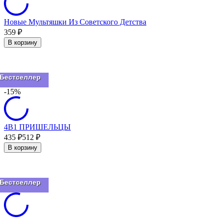
Новые Мультяшки Из Советского Детства
359
₽
В корзину
Бестселлер
-15%
4В1 ПРИШЕЛЬЦЫ
435
₽
512
₽
В корзину
Бестселлер