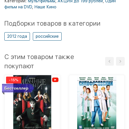
Категории:
Мультфильмы
,
АКЦИЯ до 199 рублей
,
Один
фильм на DVD
,
Наше Кино
Подборки товаров в категории
2012 года
российские
C этим товаром также
покупают
-15%
Бестселлер