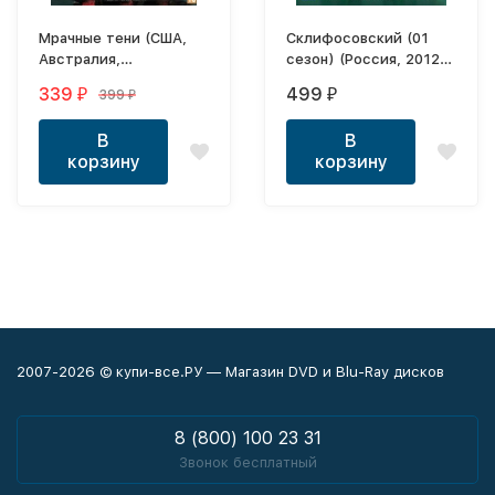
Мрачные тени (США,
Склифосовский (01
Австралия,
сезон) (Россия, 2012-
Великобритания, 2012)
2021, полная версия,
339
499
399
₽
₽
₽
DVD перевод
24 серии)
профессиональный
В
В
(дублированный)
корзину
корзину
2007-2026 © купи-все.РУ — Магазин DVD и Blu-Ray дисков
8 (800) 100 23 31
Звонок бесплатный