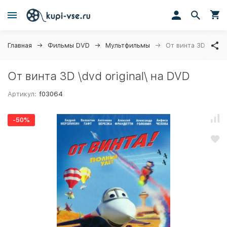
Главная
Фильмы DVD
Мультфильмы
От винта 3D \dvd or
От винта 3D \dvd original\ на DVD
Артикул:
f03064
-50%