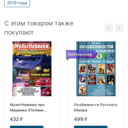
2019 года
C этим товаром также
покупают
Бестселлер
МультНовинки про
Особенности Русского
Машинки (Полные
Юмора
версии) (0+)
432
499
₽
₽