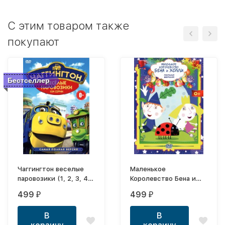
C этим товаром также
покупают
Бестселлер
Чаггингтон веселые
Маленькое
паровозики (1, 2, 3, 4
Королевство Бена и
сезон, 200
Холли (мультсериал, 2
499
499
₽
₽
серий,полная версия)
сезона, 104 серии,
полная версия)
В
В