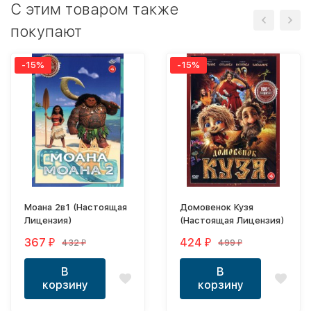
C этим товаром также
покупают
-15%
-15%
Моана 2в1 (Настоящая
Домовенок Кузя
Лицензия)
(Настоящая Лицензия)
367
424
432
499
₽
₽
₽
₽
В
В
корзину
корзину