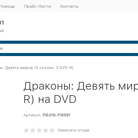
Помощь
Прайс-Листы
Контакты
31
ый
ы: Девять миров (3 сезона, 3 DVD-R)
Драконы: Девять мир
R) на DVD
Артикул:
f16316-f16581
Написать отзыв