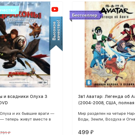
ачество!
Бестселлер
качество!
Высокое
ы и всадники Олуха 3
3в1 Аватар: Легенда об А
2DVD
(2004-2008, США, полная
3 сезона, 61 серия)
Олуха и их бывшие враги —
Мир разделен на четыре Нар
 — теперь живут вместе в
Воды, Земли, Воздуха и Огня
окое, однако такое
каждого Народа есть Предв
о всё равно не так уж
который обладает способно
499
₽
791
₽