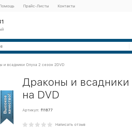
Помощь
Прайс-Листы
Контакты
31
ый
ы и всадники Олуха 2 сезон 2DVD
Драконы и всадники
на DVD
качество!
Высокое
Артикул:
f11877
Написать отзыв