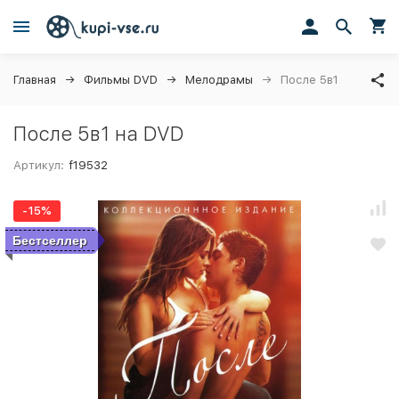
Главная
Фильмы DVD
Мелодрамы
После 5в1
После 5в1 на DVD
Артикул:
f19532
-15%
Бестселлер