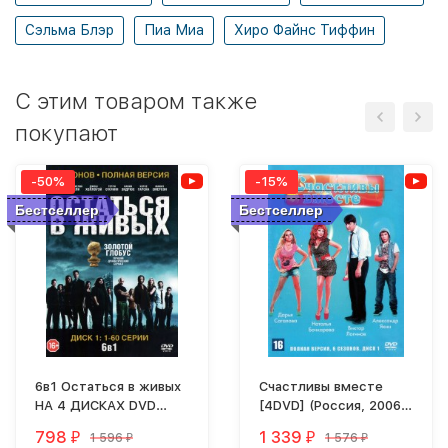
Сэльма Блэр
Пиа Миа
Хиро Файнс Тиффин
C этим товаром также
покупают
-50%
-15%
Бестселлер
Бестселлер
6в1 Остаться в живых
Счастливы вместе
НА 4 ДИСКАХ DVD
[4DVD] (Россия, 2006-
(полная версия, 6
2013, полная версия, 6
798
1 339
1 596
1 576
₽
₽
₽
₽
сезонов, 121 серия)
сезонов, 363 серии)