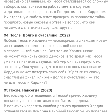
неразрывно связанными, но Тесса сталкивается со сложным
выбором: согласиться на работу мечты в крупном
издательстве или переехать в Лондон вместе с Хардином.
Их страстную любовь ждет проверка на прочность: тайны
прошлого, новые секреты и ответ на вопрос, что они
на самом деле значат друг для друга…
04 После. Долго и счастливо (2022)
Любовь Тессы и Хардина — неоспорима, и с каждым новым
испытанием их связь становилась всё крепче,
а страсть — всё сильнее. Вот только Хардин никак
не может усмирить своих демонов, в то время как Тесса
уже не та наивная девушка, чей мир он перевернул с ног
на голову. Она чувствует, что в вечных попытках спасти
Хардина может потерять саму себя. Ждёт ли их сказку
счастливый финал, или же «долго и счастливо» — это
не для Тессы и Хардина?
05 После. Навсегда (2023)
Бестселлер об отношениях с Тессой принес Хардину
деньги и успех, но оставил с разбитым сердцем.
В попытках исправить ошибки давнего прошлого Хардин
отправляется из Лондона в знойный Лиссабон, но попадает