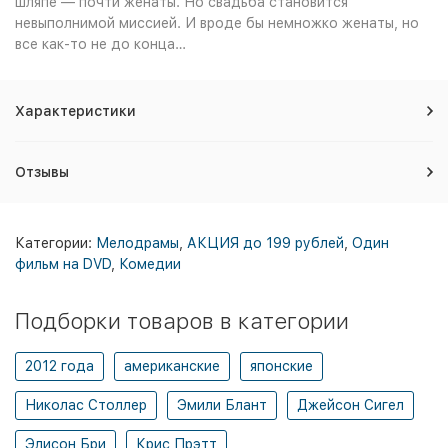
шляпе — почти женаты. Но свадьба становится
невыполнимой миссией. И вроде бы немножко женаты, но
все как-то не до конца…
Характеристики
Отзывы
Категории:
Мелодрамы
,
АКЦИЯ до 199 рублей
,
Один
фильм на DVD
,
Комедии
Подборки товаров в категории
2012 года
американские
японские
Николас Столлер
Эмили Блант
Джейсон Сигел
Элисон Бри
Крис Прэтт