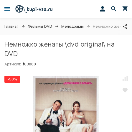
Главная
Фильмы DVD
Мелодрамы
Немножко женаты \dv
Немножко женаты \dvd original\ на
DVD
Артикул:
f03080
-50%